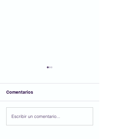
Comentarios
FESTA AFA
Escribir un comentario...
Participem al 4
Concurs BBVA 
Dibuix Escolar!