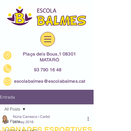
Plaça dels Bous,1 08301
MATARÓ
93 790 16 48
escolabalmes@escolabalmes.cat
Entrada
All Posts
Núria Carrasco i Carbó
All Posts
26 may 2016
JORNADES ESPORTIVES