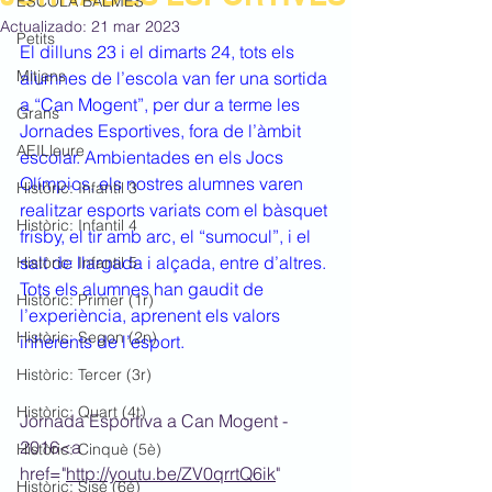
ESCOLA BALMES
Actualizado:
21 mar 2023
Petits
El dilluns 23 i el dimarts 24, tots els 
Mitjans
alumnes de l’escola van fer una sortida 
a “Can Mogent”, per dur a terme les 
Grans
Jornades Esportives, fora de l’àmbit 
AEILleure
escolar. Ambientades en els Jocs 
Olímpics, els nostres alumnes varen 
Històric: Infantil 3
realitzar esports variats com el bàsquet 
Històric: Infantil 4
frisby, el tir amb arc, el “sumocul”, i el 
salt de llargada i alçada, entre d’altres. 
Històric: Infantil 5
Tots els alumnes han gaudit de 
Històric: Primer (1r)
l’experiència, aprenent els valors 
Històric: Segon (2n)
inherents de l’esport.
Històric: Tercer (3r)
Històric: Quart (4t)
Jornada Esportiva a Can Mogent - 
2016<a 
Històric: Cinquè (5è)
href="
http://youtu.be/ZV0qrrtQ6ik
" 
Històric: Sisè (6è)