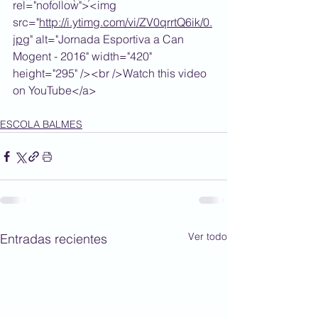
rel="nofollow"><img 
src="
http://i.ytimg.com/vi/ZV0qrrtQ6ik/0.
jpg
" alt="Jornada Esportiva a Can 
Mogent - 2016" width="420" 
height="295" /><br />Watch this video 
on YouTube</a>
ESCOLA BALMES
Ver todo
Entradas recientes