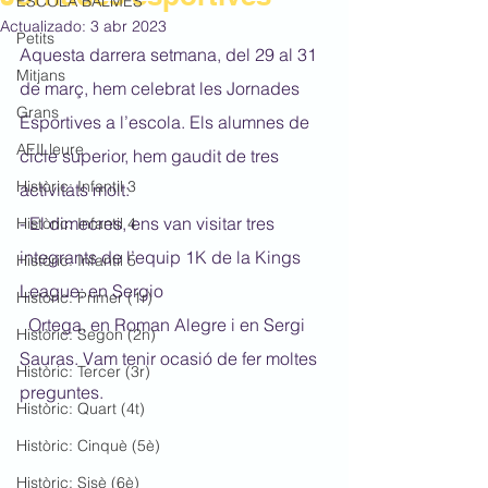
ESCOLA BALMES
Actualizado:
3 abr 2023
Petits
Aquesta darrera setmana, del 29 al 31 
Mitjans
de març, hem celebrat les Jornades 
Grans
Esportives a l’escola. Els alumnes de 
AEILleure
cicle superior, hem gaudit de tres 
Històric: Infantil 3
activitats molt:
- El dimecres, ens van visitar tres 
Històric: Infantil 4
integrants de l’equip 1K de la Kings 
Històric: Infantil 5
League: en Sergio 
Històric: Primer (1r)
  Ortega, en Roman Alegre i en Sergi 
Històric: Segon (2n)
Sauras. Vam tenir ocasió de fer moltes 
Històric: Tercer (3r)
preguntes.
Històric: Quart (4t)
Històric: Cinquè (5è)
Històric: Sisè (6è)