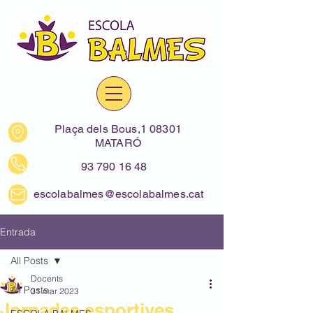
Plaça dels Bous,1 08301
MATARÓ
93 790 16 48
escolabalmes@escolabalmes.cat
Entrada
All Posts
Docents
All Posts
31 mar 2023
Jornades esportives