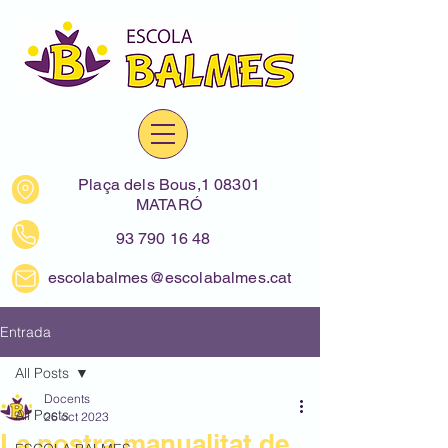
Plaça dels Bous,1 08301
MATARÓ
93 790 16 48
escolabalmes@escolabalmes.cat
Entrada
All Posts
Docents
All Posts
26 oct 2023
La nostra manualitat de