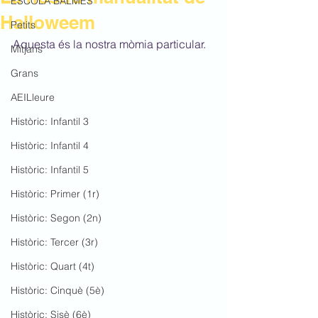
ESCOLA BALMES
Halloweem
Petits
Aquesta és la nostra mòmia particular.
Mitjans
Grans
AEILleure
Històric: Infantil 3
Històric: Infantil 4
Històric: Infantil 5
Històric: Primer (1r)
Històric: Segon (2n)
Històric: Tercer (3r)
Històric: Quart (4t)
Històric: Cinquè (5è)
Històric: Sisè (6è)