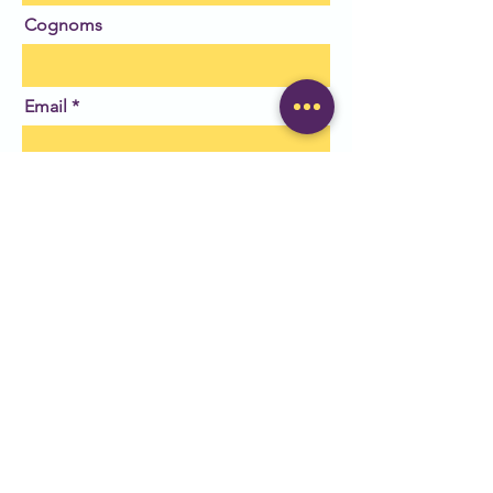
Cognoms
Email
Deixa'ns el teu missatge
Enviar