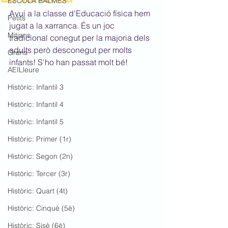
ESCOLA BALMES
Avui a la classe d'Educació física hem 
Petits
jugat a la xarranca. És un joc 
Mitjans
tradicional conegut per la majoria dels 
adults però desconegut per molts 
Grans
infants! S'ho han passat molt bé!
AEILleure
Històric: Infantil 3
Històric: Infantil 4
Històric: Infantil 5
Històric: Primer (1r)
Històric: Segon (2n)
Històric: Tercer (3r)
Històric: Quart (4t)
Històric: Cinquè (5è)
Històric: Sisè (6è)