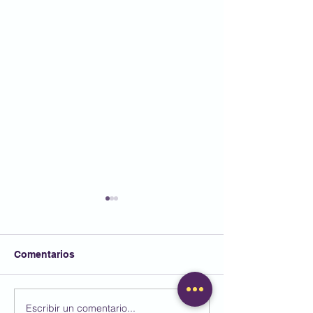
Comentarios
Joves flabiolaires.
Escribir un comentario...
Setmana del be