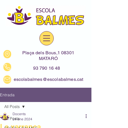
Plaça dels Bous,1 08301
MATARÓ
93 790 16 48
escolabalmes@escolabalmes.cat
Entrada
All Posts
Docents
All Posts
24 ene 2024
La xarranca