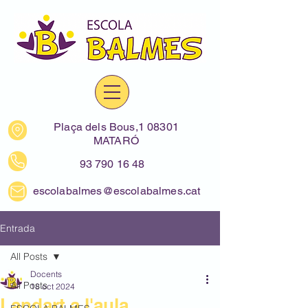
Plaça dels Bous,1 08301
MATARÓ
93 790 16 48
escolabalmes@escolabalmes.cat
Entrada
All Posts
Docents
All Posts
18 oct 2024
Landart a l'aula