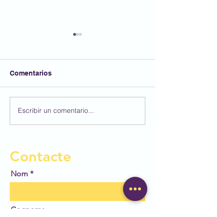
Comentarios
Un regal dins d
Escribir un comentario...
Els lapbook de les
estrelles - segona part
Contacte
Nom
Cognoms