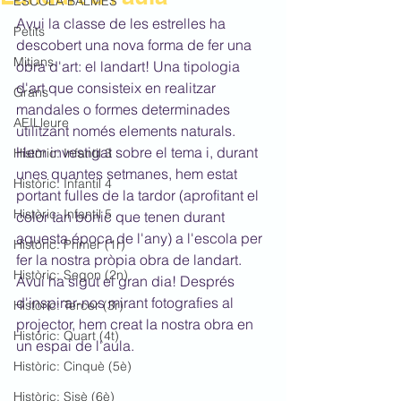
ESCOLA BALMES
Avui la classe de les estrelles ha 
Petits
descobert una nova forma de fer una 
Mitjans
obra d'art: el landart! Una tipologia 
d'art que consisteix en realitzar 
Grans
mandales o formes determinades 
AEILleure
utilitzant només elements naturals. 
Hem investigat sobre el tema i, durant 
Històric: Infantil 3
unes quantes setmanes, hem estat 
Històric: Infantil 4
portant fulles de la tardor (aprofitant el 
Històric: Infantil 5
color tan bonic que tenen durant 
aquesta época de l'any) a l'escola per 
Històric: Primer (1r)
fer la nostra pròpia obra de landart. 
Històric: Segon (2n)
Avui ha sigut el gran dia! Després 
d'inspirar-nos mirant fotografies al 
Històric: Tercer (3r)
projector, hem creat la nostra obra en 
Històric: Quart (4t)
un espai de l'aula.
Històric: Cinquè (5è)
Històric: Sisè (6è)