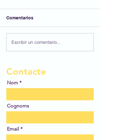
Comentarios
FESTA AFA
Escribir un comentario...
Participem al 4
Concurs BBVA 
Dibuix Escolar!
Contacte
Nom
Cognoms
Email