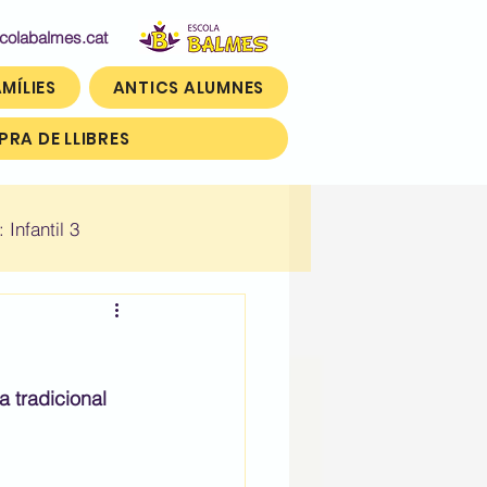
abalmes.cat
MÍLIES
ANTICS ALUMNES
RA DE LLIBRES
: Infantil 3
n)
Històric: Tercer (3r)
 tradicional 