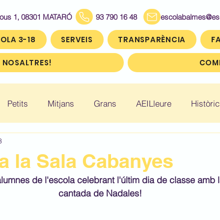
Bous 1, 08301 MATARÓ
93 790 16 48
escolabalmes@escol
OLA 3-18
SERVEIS
TRANSPARÈNCIA
FA
 NOSALTRES!
COMP
Petits
Mitjans
Grans
AEILleure
Històric
3
: Infantil 5
Històric: Primer (1r)
Històric: Segon (2
a la Sala Cabanyes
lumnes de l'escola celebrant l'últim dia de classe amb la
ic: Cinquè (5è)
Històric: Sisè (6è)
cantada de Nadales!