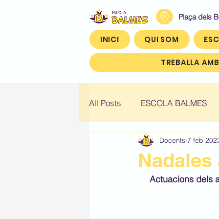
Plaça dels 
INICI
QUI SOM
ESC
TREBALLA AMB
All Posts
ESCOLA BALMES
Docents
7 feb 202
Històric: Infantil 4
Històric
Nadales 
Actuacions dels a
Històric: Quart (4t)
Històr