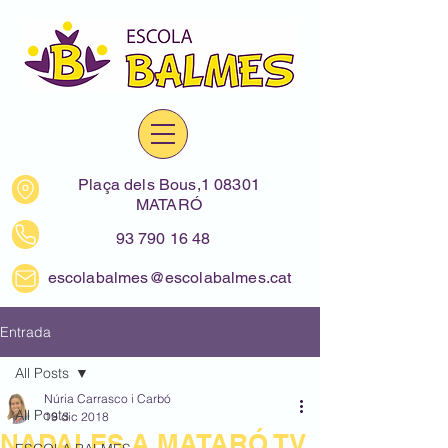
Plaça dels Bous,1 08301
MATARÓ
93 790 16 48
escolabalmes@escolabalmes.cat
Entrada
All Posts
Núria Carrasco i Carbó
All Posts
19 dic 2018
NADALES A MATARÓ TV