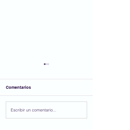
Comentarios
Felicitats Sònia🎂🎉
Escribir un comentario...
🎉 Unes autènt
Santes! 🎭