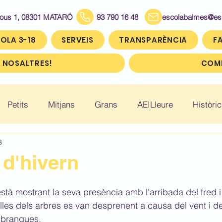
Bous 1, 08301 MATARÓ
93 790 16 48
escolabalmes@escol
OLA 3-18
SERVEIS
TRANSPARÈNCIA
FA
 NOSALTRES!
COMP
Petits
Mitjans
Grans
AEILleure
Històric
3
: Infantil 5
Històric: Primer (1r)
Històric: Segon (2
 d'hivern
ic: Cinquè (5è)
Històric: Sisè (6è)
stà mostrant la seva presència amb l'arribada del fred i
lles dels arbres es van desprenent a causa del vent i de
 branques.