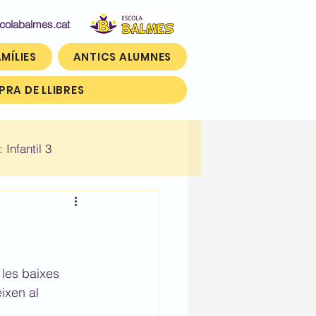
abalmes.cat
MÍLIES
ANTICS ALUMNES
RA DE LLIBRES
: Infantil 3
n)
Històric: Tercer (3r)
 les baixes 
ixen al 