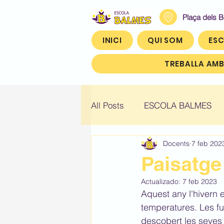
Plaça dels 
INICI
QUI SOM
ESC
TREBALLA AMB
All Posts
ESCOLA BALMES
Docents
7 feb 202
Històric: Infantil 4
Històric
Paisatge
Actualizado:
7 feb 2023
Històric: Quart (4t)
Històr
Aquest any l'hivern e
temperatures. Les fu
descobert les seves