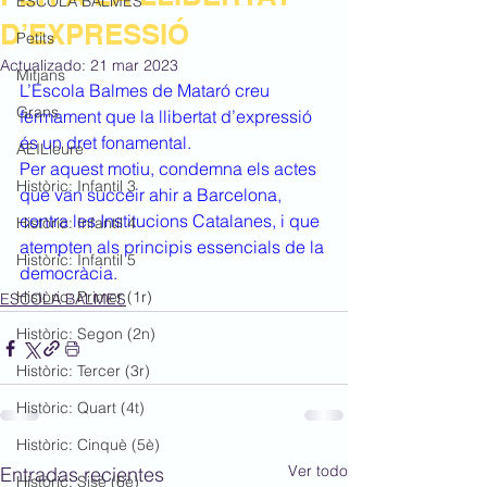
ESCOLA BALMES
D’EXPRESSIÓ
Petits
Actualizado:
21 mar 2023
Mitjans
L’Escola Balmes de Mataró creu 
Grans
fermament que la llibertat d’expressió 
és un dret fonamental. 
AEILleure
Per aquest motiu, condemna els actes 
Històric: Infantil 3
que van succeir ahir a Barcelona, 
contra les Institucions Catalanes, i que 
Històric: Infantil 4
atempten als principis essencials de la 
Històric: Infantil 5
democràcia.
Històric: Primer (1r)
ESCOLA BALMES
Històric: Segon (2n)
Històric: Tercer (3r)
Històric: Quart (4t)
Històric: Cinquè (5è)
Ver todo
Entradas recientes
Històric: Sisè (6è)