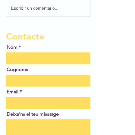
Escribir un comentario...
Participem al 4
Concurs BBVA 
Dibuix Escolar!
Contacte
Nom
Cognoms
Email
Deixa'ns el teu missatge