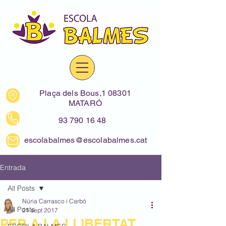
Plaça dels Bous,1 08301
MATARÓ
93 790 16 48
escolabalmes@escolabalmes.cat
Entrada
All Posts
Núria Carrasco i Carbó
All Posts
21 sept 2017
PER A LA LLIBERTAT