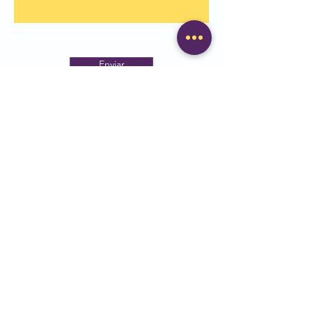
Enviar
Plaça dels Bous, 1, Mataró
93 790 16 48