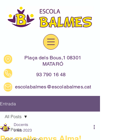
Plaça dels Bous,1 08301
MATARÓ
93 790 16 48
escolabalmes@escolabalmes.cat
Entrada
All Posts
Docents
All Posts
9 feb 2023
Per molts anys Alma!