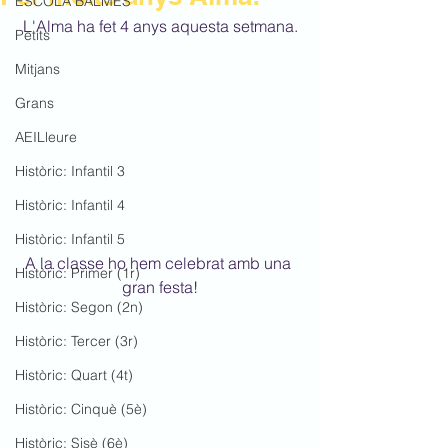
ESCOLA BALMES
L'Alma ha fet 4 anys aquesta setmana.
Petits
Mitjans
Grans
AEILleure
Històric: Infantil 3
Històric: Infantil 4
Històric: Infantil 5
A la classe ho hem celebrat amb una 
Històric: Primer (1r)
gran festa!
Històric: Segon (2n)
Històric: Tercer (3r)
Històric: Quart (4t)
Històric: Cinquè (5è)
Històric: Sisè (6è)