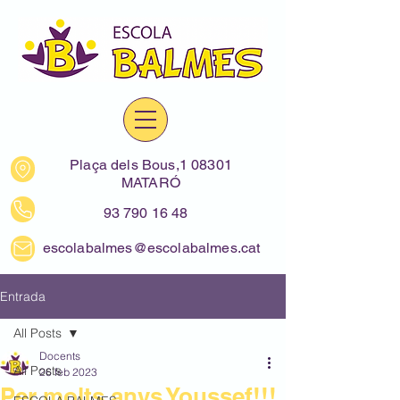
Plaça dels Bous,1 08301
MATARÓ
93 790 16 48
escolabalmes@escolabalmes.cat
Entrada
All Posts
Docents
All Posts
26 feb 2023
Per molts anys Youssef!!!