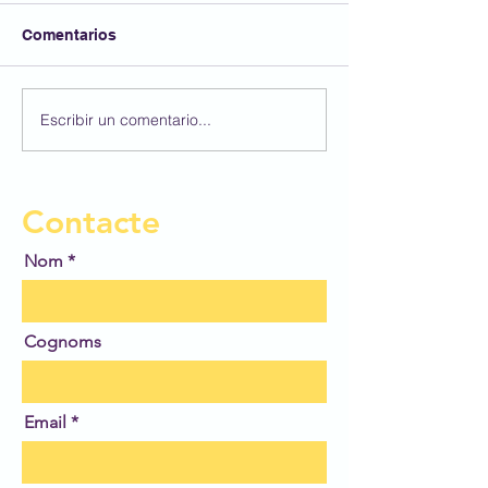
Comentarios
Un regal dins d
Escribir un comentario...
Els lapbook de les
estrelles - segona part
Contacte
Nom
Cognoms
Email