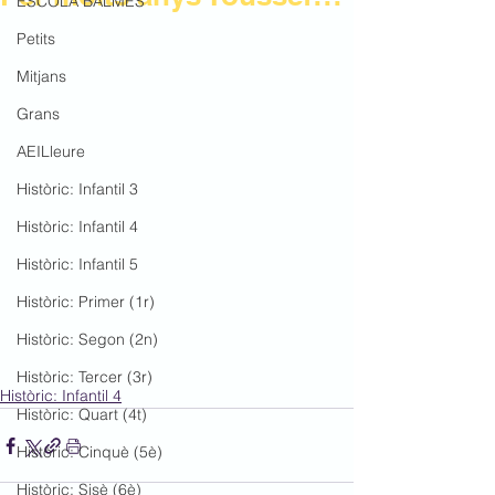
ESCOLA BALMES
Petits
Mitjans
Grans
AEILleure
Històric: Infantil 3
Històric: Infantil 4
Històric: Infantil 5
Històric: Primer (1r)
Històric: Segon (2n)
Històric: Tercer (3r)
Històric: Infantil 4
Històric: Quart (4t)
Històric: Cinquè (5è)
Històric: Sisè (6è)