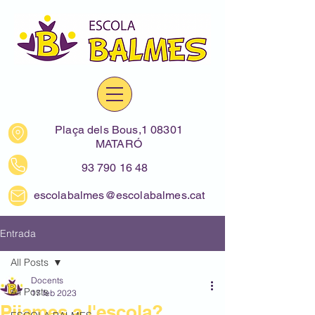
Plaça dels Bous,1 08301
MATARÓ
93 790 16 48
escolabalmes@escolabalmes.cat
Entrada
All Posts
Docents
All Posts
17 feb 2023
Pijames a l'escola?