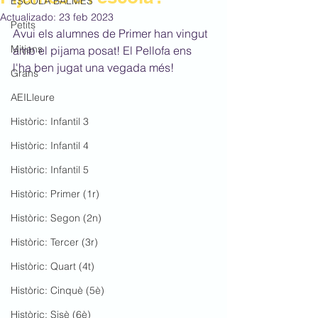
ESCOLA BALMES
Actualizado:
23 feb 2023
Petits
Avui els alumnes de Primer han vingut 
Mitjans
amb el pijama posat! El Pellofa ens 
l'ha ben jugat una vegada més!
Grans
AEILleure
Històric: Infantil 3
Històric: Infantil 4
Històric: Infantil 5
Històric: Primer (1r)
Històric: Segon (2n)
Històric: Tercer (3r)
Històric: Quart (4t)
Històric: Cinquè (5è)
Històric: Sisè (6è)