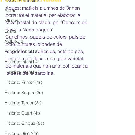
ESCOLA BALMES
Aquest matí els alumnes de 3r han 
Petits
portat tot el material per elaborar la 
Mitjans
seva postal de Nadal pel "Concurs de 
Postals Nadalenques".
Grans
Cartolines, papers de colors, pals de 
AEILleure
polo, pintures, blondes de 
magdalenes, adhesius, netejapipes, 
Històric: Infantil 3
pintura, cotó fluix... una gran varietat 
Històric: Infantil 4
de materials que han anat col·locant a 
Històric: Infantil 5
la base de la cartolina.
Històric: Primer (1r)
Històric: Segon (2n)
Històric: Tercer (3r)
Històric: Quart (4t)
Històric: Cinquè (5è)
Històric: Sisè (6è)