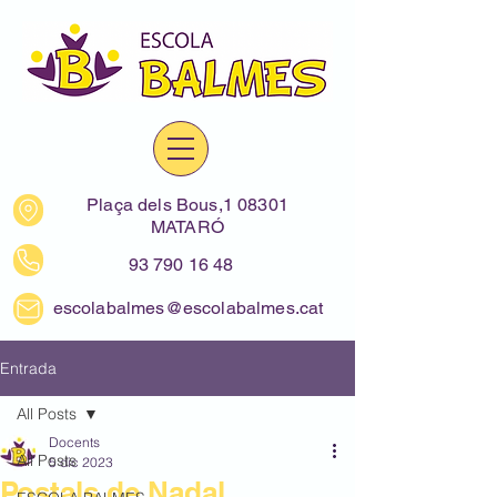
Plaça dels Bous,1 08301
MATARÓ
93 790 16 48
escolabalmes@escolabalmes.cat
Entrada
All Posts
Docents
All Posts
5 dic 2023
Postals de Nadal