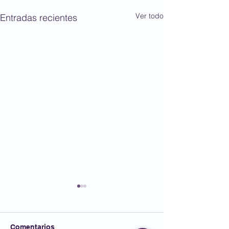
Ver todo
Entradas recientes
Benvingudes i
benvinguts al nou curs!
Al llarg d’aquest curs ens
Comentarios