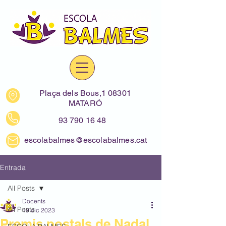
Plaça dels Bous,1 08301
MATARÓ
93 790 16 48
escolabalmes@escolabalmes.cat
Entrada
All Posts
Docents
All Posts
19 dic 2023
Premis postals de Nadal