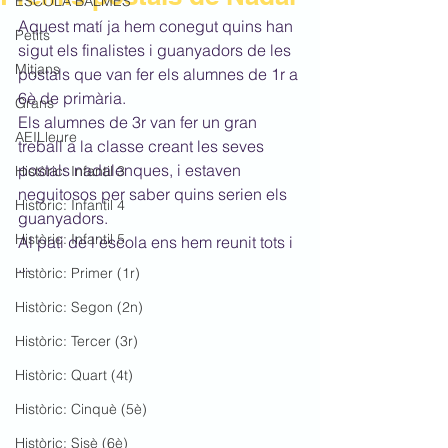
ESCOLA BALMES
Aquest matí ja hem conegut quins han 
Petits
sigut els finalistes i guanyadors de les 
Mitjans
postals que van fer els alumnes de 1r a 
6è de primària.
Grans
Els alumnes de 3r van fer un gran 
AEILleure
treball a la classe creant les seves 
postals nadalenques, i estaven 
Històric: Infantil 3
neguitosos per saber quins serien els 
Històric: Infantil 4
guanyadors.
Històric: Infantil 5
Al pati de l'escola ens hem reunit tots i 
...
Històric: Primer (1r)
Històric: Segon (2n)
Històric: Tercer (3r)
Històric: Quart (4t)
Històric: Cinquè (5è)
Històric: Sisè (6è)