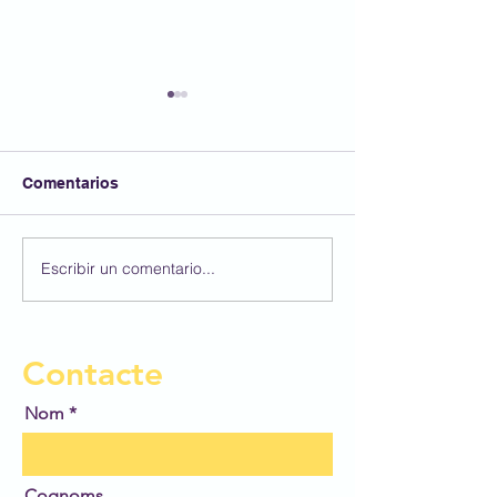
Comentarios
Un regal dins d
Escribir un comentario...
Els lapbook de les
estrelles - segona part
Contacte
Nom
Cognoms