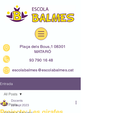
Plaça dels Bous,1 08301
MATARÓ
93 790 16 48
escolabalmes@escolabalmes.cat
Entrada
All Posts
Docents
All Posts
22 sept 2023
Projecte: Les girafes