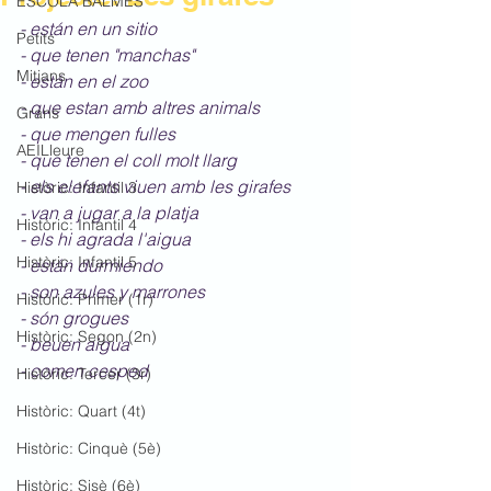
ESCOLA BALMES
- están en un sitio
Petits
- que tenen "manchas"
Mitjans
- están en el zoo
- que estan amb altres animals
Grans
- que mengen fulles
AEILleure
- que tenen el coll molt llarg
- els elefants viuen amb les girafes
Històric: Infantil 3
- van a jugar a la platja
Històric: Infantil 4
- els hi agrada l'aigua
Històric: Infantil 5
- están durmiendo
- son azules y marrones
Històric: Primer (1r)
- són grogues
Històric: Segon (2n)
- beuen aigua
- comen cesped
Històric: Tercer (3r)
Històric: Quart (4t)
Històric: Cinquè (5è)
Històric: Sisè (6è)