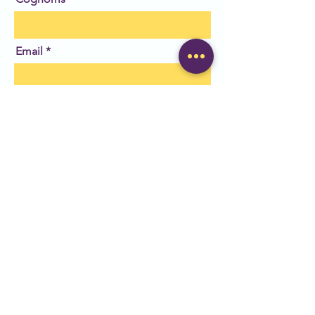
Email
Deixa'ns el teu missatge
Enviar