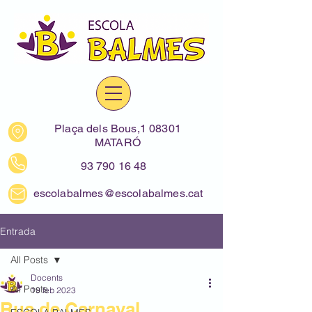
Plaça dels Bous,1 08301
MATARÓ
93 790 16 48
escolabalmes@escolabalmes.cat
Entrada
All Posts
Docents
All Posts
19 feb 2023
Rua de Carnaval