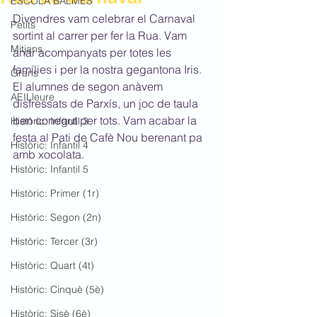
ESCOLA BALMES
Divendres vam celebrar el Carnaval 
Petits
sortint al carrer per fer la Rua. Vam 
Mitjans
anar acompanyats per totes les 
famílies i per la nostra gegantona Iris. 
Grans
El alumnes de segon anàvem 
AEILleure
disfressats de Parxís, un joc de taula 
ben conegut per tots. Vam acabar la 
Històric: Infantil 3
festa al Pati de Cafè Nou berenant pa 
Històric: Infantil 4
amb xocolata. 
Històric: Infantil 5
Històric: Primer (1r)
Històric: Segon (2n)
Històric: Tercer (3r)
Històric: Quart (4t)
Històric: Cinquè (5è)
Històric: Sisè (6è)