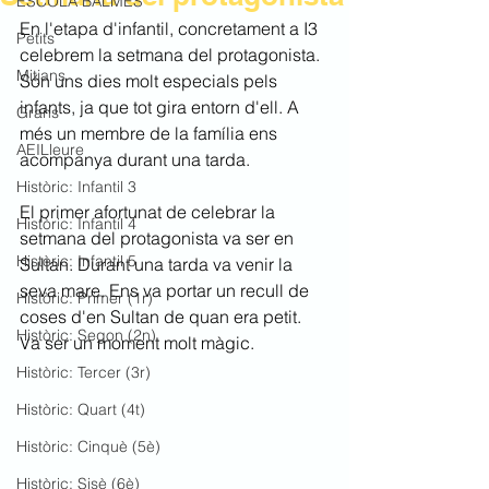
ESCOLA BALMES
En l'etapa d'infantil, concretament a I3 
Petits
celebrem la setmana del protagonista. 
Mitjans
Són uns dies molt especials pels 
infants, ja que tot gira entorn d'ell. A 
Grans
més un membre de la família ens 
AEILleure
acompanya durant una tarda.
Històric: Infantil 3
El primer afortunat de celebrar la 
Històric: Infantil 4
setmana del protagonista va ser en 
Històric: Infantil 5
Sultan. Durant una tarda va venir la 
seva mare. Ens va portar un recull de 
Històric: Primer (1r)
coses d'en Sultan de quan era petit. 
Històric: Segon (2n)
Va ser un moment molt màgic. 
Històric: Tercer (3r)
Històric: Quart (4t)
Històric: Cinquè (5è)
Històric: Sisè (6è)