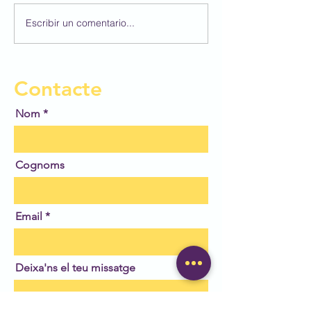
Tarda d'esport en família
Escribir un comentario...
D'excursió al P
Espanyol!
Contacte
Nom
Cognoms
Email
Deixa'ns el teu missatge