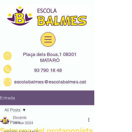
Plaça dels Bous,1 08301
MATARÓ
93 790 16 48
escolabalmes@escolabalmes.cat
Entrada
All Posts
Docents
All Posts
19 mar 2024
Setmana del protagonista