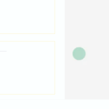
cursió al Poble
nyol!