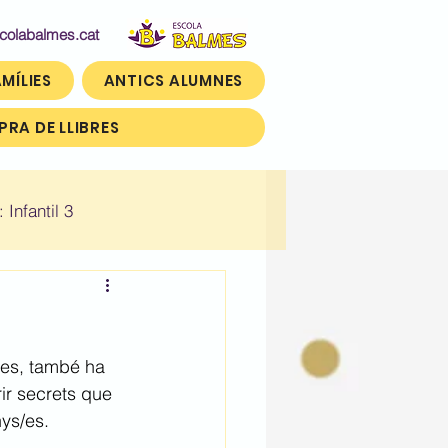
abalmes.cat
MÍLIES
ANTICS ALUMNES
RA DE LLIBRES
: Infantil 3
n)
Històric: Tercer (3r)
res, també ha 
ir secrets que 
ys/es.