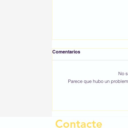
Benvinguts i benvingudes
Comentarios
al curs 2025/2026, petits i
petites!
Comencem una nova etapa
plena d’il·lusió, aprenentatges i
No s
moments especials amb tots els
Parece que hubo un problema t
nostres alumnes. Perquè us sigui
més fàcil...
Contacte