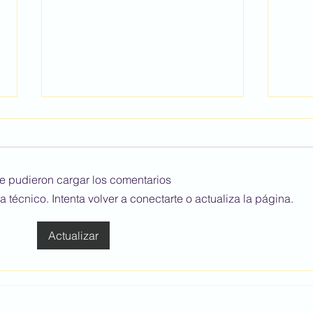
e pudieron cargar los comentarios
écnico. Intenta volver a conectarte o actualiza la página.
Tarda d'esport en família
D'ex
Actualizar
Espa