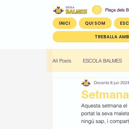
Plaça dels 
INICI
QUI SOM
ESC
TREBALLA AMB
All Posts
ESCOLA BALMES
Docents
8 jun 202
Històric: Infantil 4
Històric
Setmana 
Aquesta setmana el 
Històric: Quart (4t)
Històr
portat la seva male
ningú sap, i compart