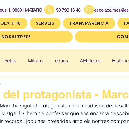
Bous 1, 08301 MATARÓ
93 790 16 48
escolabalmes@escol
OLA 3-18
SERVEIS
TRANSPARÈNCIA
FA
 NOSALTRES!
COMP
Petits
Mitjans
Grans
AEILleure
Històric
4
: Infantil 5
Històric: Primer (1r)
Històric: Segon (2
del protagonista - Marc
Marc ha sigut el protagonista i, com cadascú de nosalt
ic: Cinquè (5è)
Històric: Sisè (6è)
ta viatge. Us hem de confessar que ens encanta descobr
ir records i joguines preferides amb els nostres compan