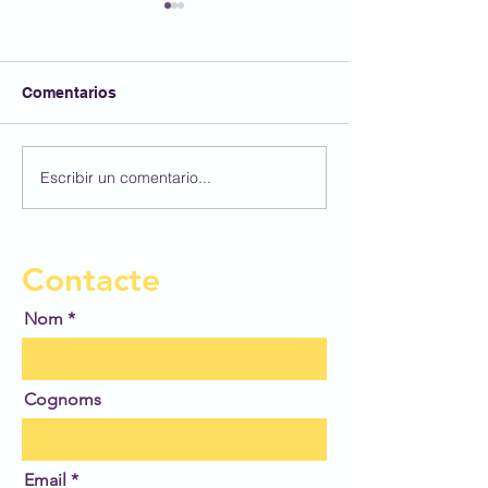
Comentarios
Felicitats Sònia🎂🎉
Escribir un comentario...
🎉 Unes autènt
Santes! 🎭
Contacte
Nom
Cognoms
Email