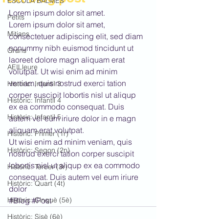
ESCOLA BALMES
Lorem ipsum dolor sit amet.
Petits
Lorem ipsum dolor sit amet, 
Mitjans
consectetuer adipiscing elit, sed diam 
nonummy nibh euismod tincidunt ut 
Grans
laoreet dolore magn aliquam erat 
AEILleure
volutpat. Ut wisi enim ad minim 
veniam, quis nostrud exerci tation 
Històric: Infantil 3
corper suscipit lobortis nisl ut aliqup 
Històric: Infantil 4
ex ea commodo consequat. Duis 
Històric: Infantil 5
autem vel eum iriure dolor in e magn 
aliquam erat volutpat.
Històric: Primer (1r)
Ut wisi enim ad minim veniam, quis 
Històric: Segon (2n)
nostrud exerci tation corper suscipit 
lobortis nisl ut aliqup ex ea commodo 
Històric: Tercer (3r)
consequat. Duis autem vel eum iriure 
Històric: Quart (4t)
dolor
Històric: Cinquè (5è)
#Blog
#Post
Històric: Sisè (6è)