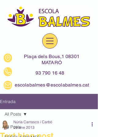
Plaça dels Bous,1 08301
MATARÓ
93 790 16 48
escolabalmes@escolabalmes.cat
Entrada
All Posts
Núria Carrasco i Carbó
All Posts
29 ene 2013
Text blog post