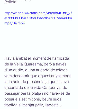
Pellofa.
https://video.wixstatic.com/video/d4f1b8_7f
ef7886b60b40218d68adcfb47307ae/480p/
mp4/file.mp4
Havia arribat el moment de l'arribada 
de la Vella Quaresma, però a través 
d'un àudio, d'una trucada de telèfon, 
vam descobrir que aquest any tampoc 
faria acte de presència ja que estava 
encantada de la vida Caribenya, de 
passejar per la platja i no haver-se de 
posar els set mitjons, beure sucs 
troplicals, menjar peix, llagosta...