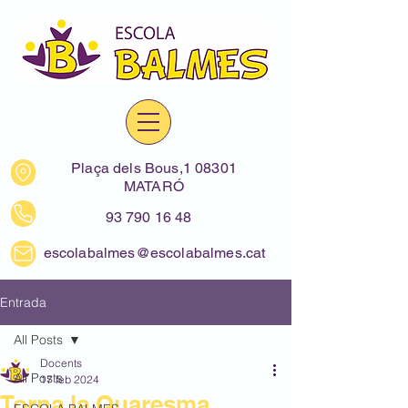
Plaça dels Bous,1 08301
MATARÓ
93 790 16 48
escolabalmes@escolabalmes.cat
Entrada
All Posts
Docents
All Posts
17 feb 2024
Torna la Quaresma