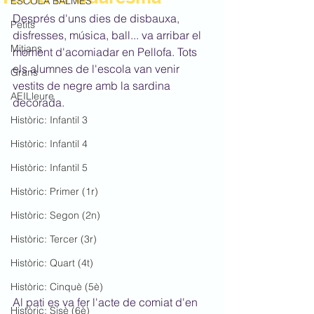
ESCOLA BALMES
Després d'uns dies de disbauxa, 
Petits
disfresses, música, ball... va arribar el 
Mitjans
moment d'acomiadar en Pellofa. Tots 
els alumnes de l'escola van venir 
Grans
vestits de negre amb la sardina 
AEILleure
decorada.
Històric: Infantil 3
Històric: Infantil 4
Històric: Infantil 5
Històric: Primer (1r)
Històric: Segon (2n)
Històric: Tercer (3r)
Històric: Quart (4t)
Històric: Cinquè (5è)
Al pati es va fer l'acte de comiat d'en 
Històric: Sisè (6è)