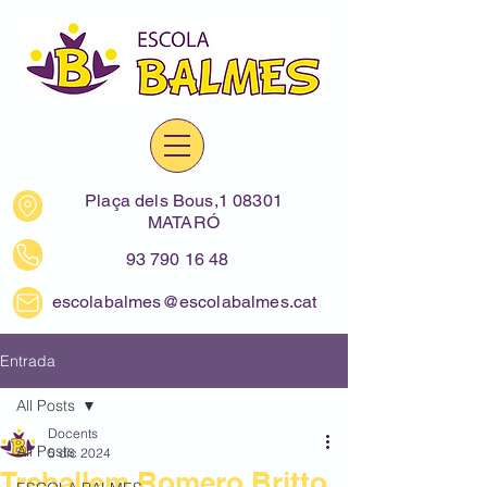
Plaça dels Bous,1 08301
MATARÓ
93 790 16 48
escolabalmes@escolabalmes.cat
Entrada
All Posts
Docents
All Posts
5 dic 2024
Treballem Romero Britto