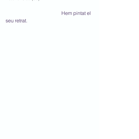
                                             Hem pintat el 
seu retrat.