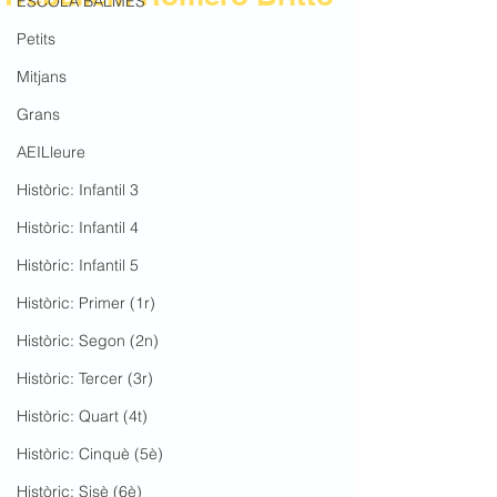
ESCOLA BALMES
Petits
Mitjans
Grans
AEILleure
Històric: Infantil 3
Històric: Infantil 4
Històric: Infantil 5
Històric: Primer (1r)
Històric: Segon (2n)
Històric: Tercer (3r)
Històric: Quart (4t)
Històric: Cinquè (5è)
Històric: Sisè (6è)