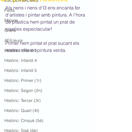
ESCOLA BALMES
Als nens i nens d'I3 ens encanta fer 
Petits
d'artistes i pintar amb pintura. A l'hora 
Mitjans
de plàstica hem pintat un prat de 
roselles espectacular!
Grans
AEILleure
Primer hem pintat el prat sucant els 
nostres dits en pintura verda.
Històric: Infantil 3
Històric: Infantil 4
Històric: Infantil 5
Històric: Primer (1r)
Històric: Segon (2n)
Històric: Tercer (3r)
Històric: Quart (4t)
Històric: Cinquè (5è)
Històric: Sisè (6è)