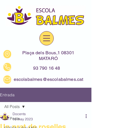
Plaça dels Bous,1 08301
MATARÓ
93 790 16 48
escolabalmes@escolabalmes.cat
Entrada
All Posts
Docents
All Posts
18 may 2023
Un prat de roselles