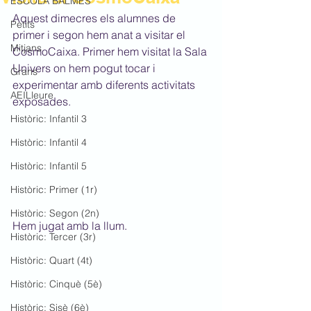
ESCOLA BALMES
Aquest dimecres els alumnes de 
Petits
primer i segon hem anat a visitar el 
Mitjans
CosmoCaixa. Primer hem visitat la Sala 
Univers on hem pogut tocar i 
Grans
experimentar amb diferents activitats 
AEILleure
exposades.
Històric: Infantil 3
Històric: Infantil 4
Històric: Infantil 5
Històric: Primer (1r)
Històric: Segon (2n)
Hem jugat amb la llum.
Històric: Tercer (3r)
Històric: Quart (4t)
Històric: Cinquè (5è)
Històric: Sisè (6è)