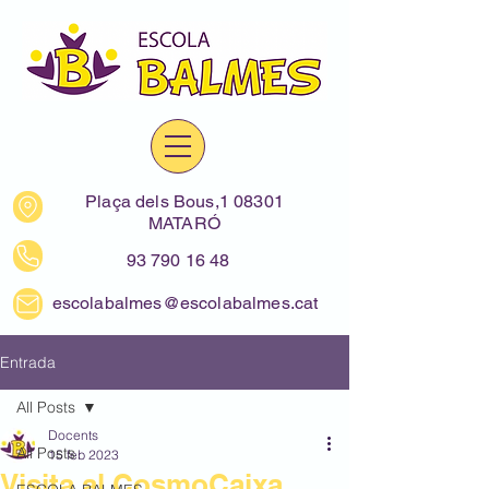
Plaça dels Bous,1 08301
MATARÓ
93 790 16 48
escolabalmes@escolabalmes.cat
Entrada
All Posts
Docents
All Posts
15 feb 2023
Visita al CosmoCaixa