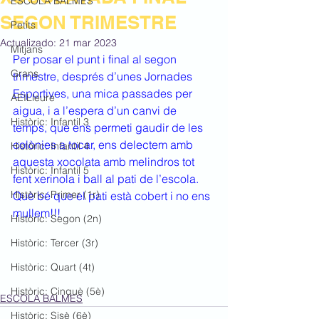
ESCOLA BALMES
SEGON TRIMESTRE
Petits
Actualizado:
21 mar 2023
Mitjans
Per posar el punt i final al segon 
Grans
trimestre, després d’unes Jornades 
Esportives, una mica passades per 
AEILleure
aigua, i a l’espera d’un canvi de 
Històric: Infantil 3
temps, que ens permeti gaudir de les 
colònies a tocar, ens delectem amb 
Històric: Infantil 4
aquesta xocolata amb melindros tot 
Històric: Infantil 5
fent xerinola i ball al pati de l’escola. 
Històric: Primer (1r)
Què bé que el pati està cobert i no ens 
mullem!!!
Històric: Segon (2n)
Històric: Tercer (3r)
Històric: Quart (4t)
Històric: Cinquè (5è)
ESCOLA BALMES
Històric: Sisè (6è)