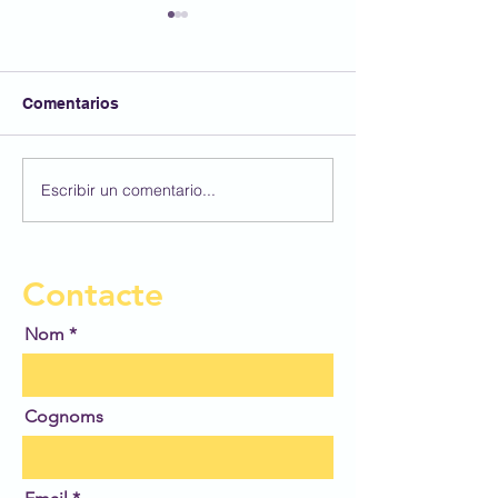
Comentarios
FESTA AFA
Escribir un comentario...
Participem al 4
Concurs BBVA 
Dibuix Escolar!
Contacte
Nom
Cognoms