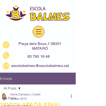
Plaça dels Bous,1 08301
MATARÓ
93 790 16 48
escolabalmes@escolabalmes.cat
Entrada
All Posts
Núria Carrasco i Carbó
All Posts
24 mar 2015
XOCOLATADA FINAL